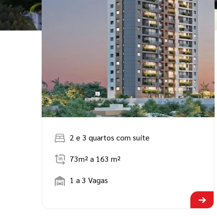
2 e 3 quartos com suíte
73m² a 163 m²
1 a 3 Vagas