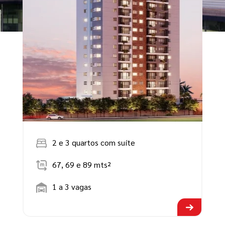
2 e 3 quartos com suíte
67, 69 e 89 mts²
1 a 3 vagas