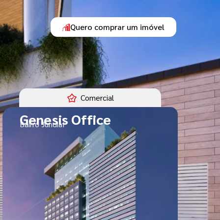
Quero comprar um imóvel
Comercial
Genesis Office
Bairro Jundiaí